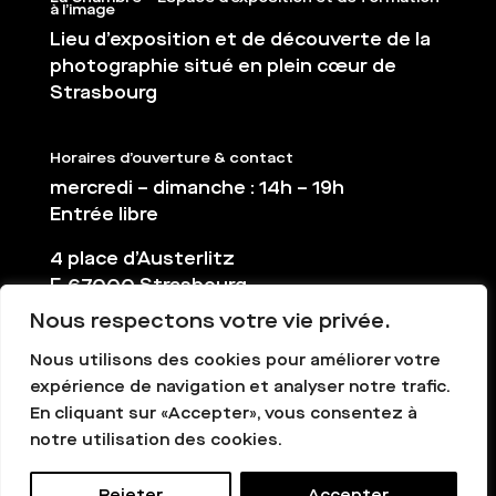
à l’image
Lieu d’exposition et de découverte de la
photographie situé en plein cœur de
Strasbourg
Horaires d’ouverture & contact
mercredi – dimanche : 14h – 19h
Entrée libre
4 place d’Austerlitz
F-67000 Strasbourg
Nous respectons votre vie privée.
03 88 36 65 38
contact@la-chambre.org
Nous utilisons des cookies pour améliorer votre
expérience de navigation et analyser notre trafic.
En cliquant sur «Accepter», vous consentez à
notre utilisation des cookies.
Rejeter
Accepter
La Chambre - Tous droits réservés -
Mentions légales