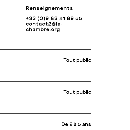
Renseignements
+33 (0)9 83 41 89 55
contact2@la-
chambre.org
Tout public
Tout public
De 2 à 5 ans