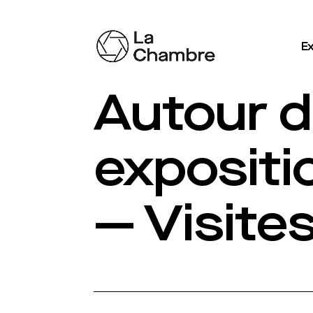
Ex
Autour 
expositi
— Visites