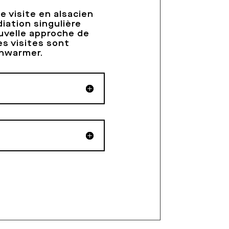
e visite en alsacien
iation singulière
ouvelle approche de
es visites sont
chwarmer
.