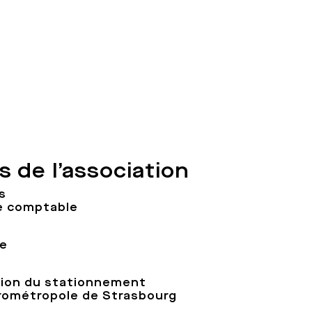
 de l’association
s
e comptable
re
tion du stationnement
urométropole de Strasbourg