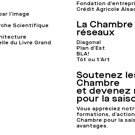
Fondation d’entrepr
Crédit Agricole Als
par l’image
La Chambre
rche Scientifique
réseaux
hitecture
Diagonal
lle du Livre Grand
Plan d’Est
BLA!
Tôt ou t’Art
Soutenez les
Chambre
et devenez
pour la sais
Vous appréciez notr
formations, d’actio
Chambre pour la sai
avantages.