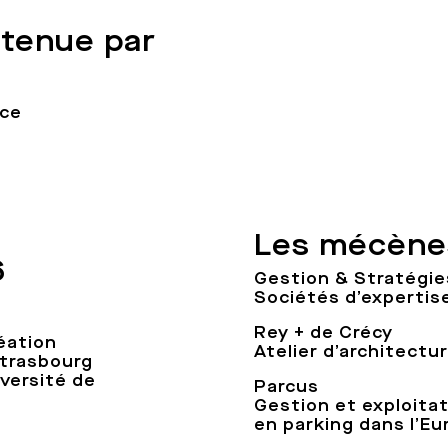
tenue par
ace
Les mécènes
6
Gestion & Stratégie
Sociétés d’expertis
Rey + de Crécy
éation
Atelier d’architectu
Strasbourg
iversité de
Parcus
Gestion et exploita
en parking dans l’E