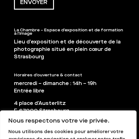
La Chambre – Espace d’exposition et de formation
à l’image
Lieu d’exposition et de découverte de la
photographie situé en plein cœur de
Strasbourg
Horaires d’ouverture & contact
mercredi – dimanche : 14h – 19h
Entrée libre
4 place d’Austerlitz
F-67000 Strasbourg
Nous respectons votre vie privée.
03 88 36 65 38
contact@la-chambre.org
Nous utilisons des cookies pour améliorer votre