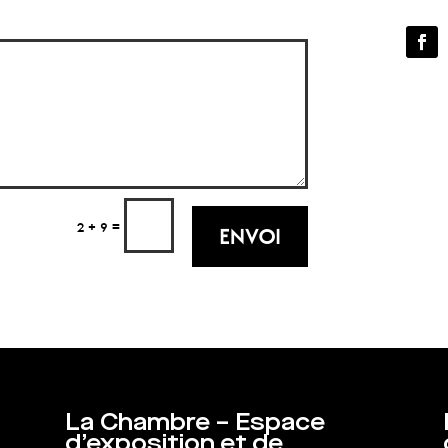
=
2 + 9
ENVOI
La Chambre – Espace
d’exposition et de