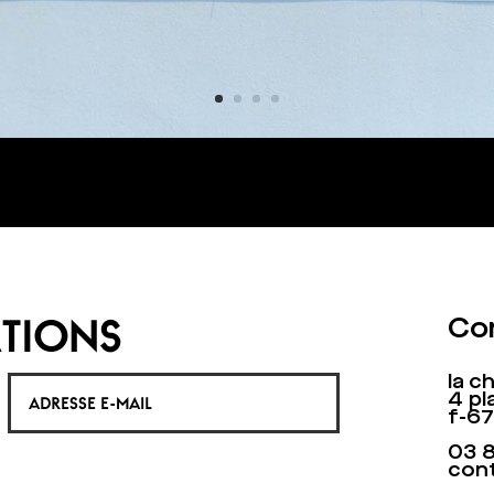
TIONS
Co
la 
4 pl
f-6
03 
con