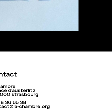
ntact
chambre
ace d’austerlitz
7000 strasbourg
88 36 65 38
tact@la-chambre.org