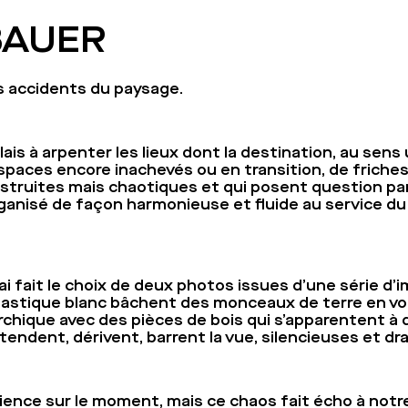
 BAUER
s accidents du paysage.
lais à arpenter les lieux dont la destination, au sens
d’espaces encore inachevés ou en transition, de friche
struites mais chaotiques et qui posent question par r
organisé de façon harmonieuse et fluide au service du
’ai fait le choix de deux photos issues d’une série d’
plastique blanc bâchent des monceaux de terre en voie
rchique avec des pièces de bois qui s’apparentent à 
tendent, dérivent, barrent la vue, silencieuses et d
cience sur le moment, mais ce chaos fait écho à notre a