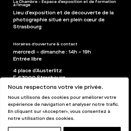
La Chambre – Espace d’exposition et de formation
à l’image
Lieu d’exposition et de découverte de la
photographie situé en plein cœur de
Strasbourg
Horaires d’ouverture & contact
mercredi – dimanche : 14h – 19h
Entrée libre
4 place d’Austerlitz
F-67000 Strasbourg
Nous respectons votre vie privée.
03 88 36 65 38
contact@la-chambre.org
Nous utilisons des cookies pour améliorer votre
expérience de navigation et analyser notre trafic.
En cliquant sur «Accepter», vous consentez à
notre utilisation des cookies.