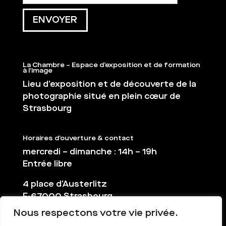
La Chambre – Espace d’exposition et de formation
à l’image
Lieu d’exposition et de découverte de la
photographie situé en plein cœur de
Strasbourg
Horaires d’ouverture & contact
mercredi – dimanche : 14h – 19h
Entrée libre
4 place d’Austerlitz
F-67000 Strasbourg
Nous respectons votre vie privée.
03 88 36 65 38