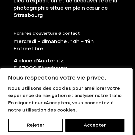
Lieu d’exposition et de découverte de la
photographie situé en plein cœur de
Strasbourg
Horaires d’ouverture & contact
mercredi – dimanche : 14h – 19h
Entrée libre
4 place d’Austerlitz
F-67000 Strasbourg
Nous respectons votre vie privée.
03 88 36 65 38
contact@la-chambre.org
Nous utilisons des cookies pour améliorer votre
expérience de navigation et analyser notre trafic.
En cliquant sur «Accepter», vous consentez à
notre utilisation des cookies.
Rejeter
Accepter
La Chambre - Tous droits réservés -
Mentions légales
-
Création graphique : Gapoma.fr