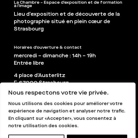
La Chambre – Espace d’exposition et de formation
à l’image
Lieu d’exposition et de découverte de la
photographie situé en plein cœur de
Strasbourg
Horaires d’ouverture & contact
mercredi – dimanche : 14h – 19h
Entrée libre
4 place d’Austerlitz
F-67000 Strasbourg
Nous respectons votre vie privée.
03 88 36 65 38
contact@la-chambre.org
Nous utilisons des cookies pour améliorer votre
expérience de navigation et analyser notre trafic.
En cliquant sur «Accepter», vous consentez à
notre utilisation des cookies.