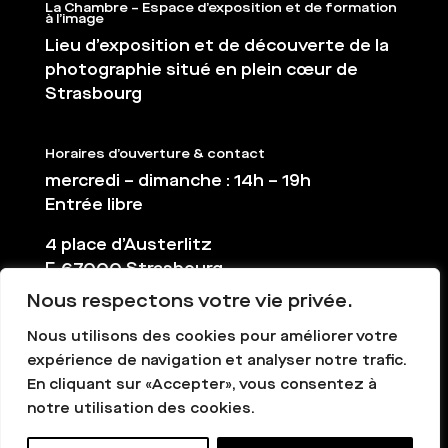
La Chambre – Espace d’exposition et de formation
à l’image
Lieu d’exposition et de découverte de la
photographie situé en plein cœur de
Strasbourg
Horaires d’ouverture & contact
mercredi – dimanche : 14h – 19h
Entrée libre
4 place d’Austerlitz
F-67000 Strasbourg
Nous respectons votre vie privée.
03 88 36 65 38
contact@la-chambre.org
Nous utilisons des cookies pour améliorer votre
expérience de navigation et analyser notre trafic.
En cliquant sur «Accepter», vous consentez à
notre utilisation des cookies.