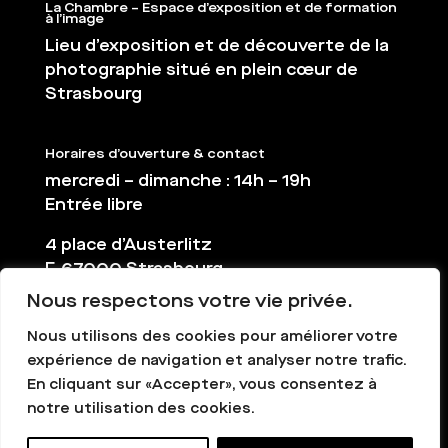
La Chambre – Espace d’exposition et de formation
à l’image
Lieu d’exposition et de découverte de la
photographie situé en plein cœur de
Strasbourg
Horaires d’ouverture & contact
mercredi – dimanche : 14h – 19h
Entrée libre
4 place d’Austerlitz
F-67000 Strasbourg
Nous respectons votre vie privée.
03 88 36 65 38
contact@la-chambre.org
Nous utilisons des cookies pour améliorer votre
expérience de navigation et analyser notre trafic.
En cliquant sur «Accepter», vous consentez à
notre utilisation des cookies.