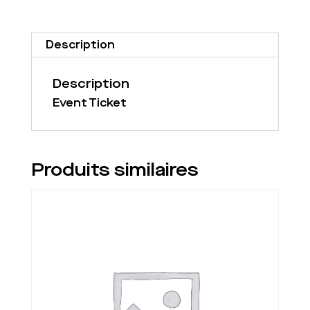
Frédéric
Cornu
2019/10/19
-
Description
2019/10/20
(Copy)
(Copy)
Description
(Copy)
Event Ticket
Produits similaires