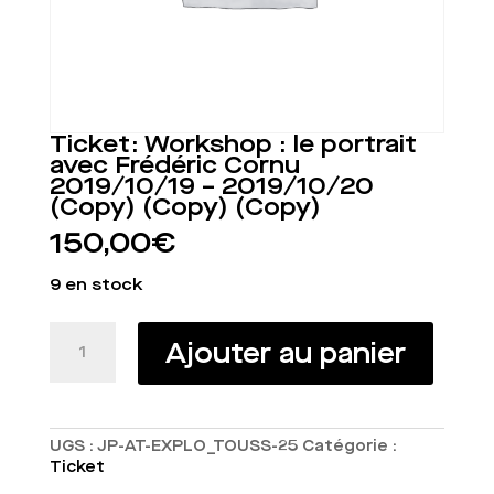
Ticket: Workshop : le portrait
avec Frédéric Cornu
2019/10/19 – 2019/10/20
(Copy) (Copy) (Copy)
150,00
€
9 en stock
quantité
Ajouter au panier
de
Ticket:
Workshop
:
le
UGS :
JP-AT-EXPLO_TOUSS-25
Catégorie :
portrait
Ticket
avec