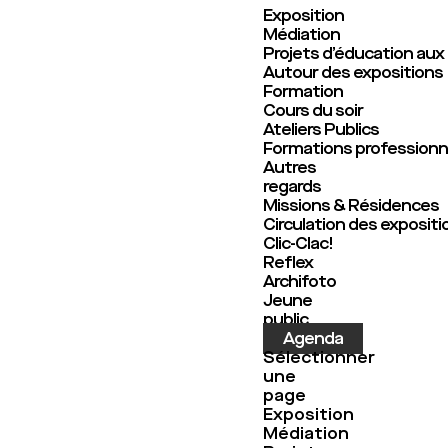
Exposition
Médiation
Projets d’éducation aux
Autour des expositions
Formation
Cours du soir
Ateliers Publics
Formations professionn
Autres
regards
Missions & Résidences
Circulation des expositi
Clic-Clac!
Reflex
Archifoto
Jeune
public
Agenda
Sélectionner
une
page
Exposition
Médiation