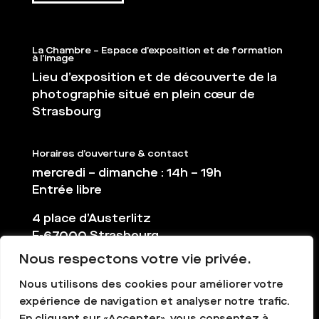
La Chambre – Espace d’exposition et de formation
à l’image
Lieu d’exposition et de découverte de la
photographie situé en plein cœur de
Strasbourg
Horaires d’ouverture & contact
mercredi – dimanche : 14h – 19h
Entrée libre
4 place d’Austerlitz
F-67000 Strasbourg
Nous respectons votre vie privée.
03 88 36 65 38
contact@la-chambre.org
Nous utilisons des cookies pour améliorer votre
expérience de navigation et analyser notre trafic.
En cliquant sur «Accepter», vous consentez à