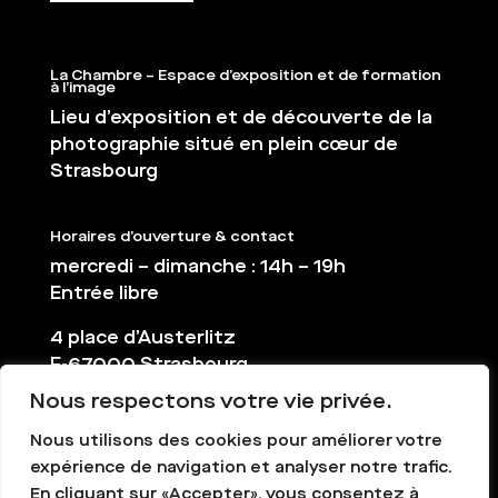
La Chambre – Espace d’exposition et de formation
à l’image
Lieu d’exposition et de découverte de la
photographie situé en plein cœur de
Strasbourg
Horaires d’ouverture & contact
mercredi – dimanche : 14h – 19h
Entrée libre
4 place d’Austerlitz
F-67000 Strasbourg
Nous respectons votre vie privée.
03 88 36 65 38
contact@la-chambre.org
Nous utilisons des cookies pour améliorer votre
expérience de navigation et analyser notre trafic.
En cliquant sur «Accepter», vous consentez à