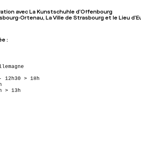
ration avec La
Kunstschuhle d’Offenbourg
rasbourg-Ortenau
,
La Ville de Strasbourg
et le
Lieu d’
e :
lemagne

 12h30 > 18h



h > 13h