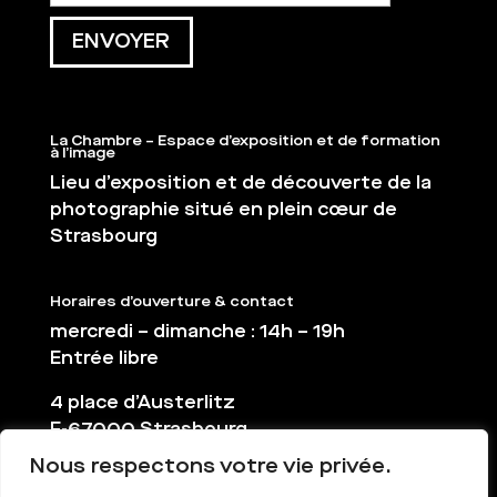
La Chambre – Espace d’exposition et de formation
à l’image
Lieu d’exposition et de découverte de la
photographie situé en plein cœur de
Strasbourg
Horaires d’ouverture & contact
mercredi – dimanche : 14h – 19h
Entrée libre
4 place d’Austerlitz
F-67000 Strasbourg
Nous respectons votre vie privée.
03 88 36 65 38