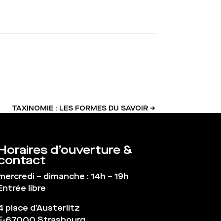
TAXINOMIE : LES FORMES DU SAVOIR
→
Horaires d’ouverture &
contact
mercredi – dimanche : 14h – 19h
Entrée libre
4 place d’Austerlitz
F-67000 Strasbourg