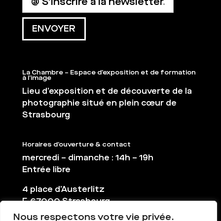
La Chambre – Espace d’exposition et de formation
à l’image
Lieu d’exposition et de découverte de la
photographie situé en plein cœur de
Strasbourg
Horaires d’ouverture & contact
mercredi – dimanche : 14h – 19h
Entrée libre
4 place d’Austerlitz
F-67000 Strasbourg
Nous respectons votre vie privée.
03 88 36 65 38