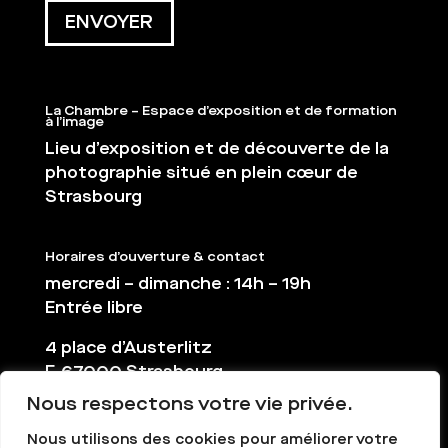
La Chambre – Espace d’exposition et de formation
à l’image
Lieu d’exposition et de découverte de la
photographie situé en plein cœur de
Strasbourg
Horaires d’ouverture & contact
mercredi – dimanche : 14h – 19h
Entrée libre
4 place d’Austerlitz
F-67000 Strasbourg
Nous respectons votre vie privée.
03 88 36 65 38
contact@la-chambre.org
Nous utilisons des cookies pour améliorer votre