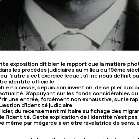
tte exposition dit bien le rapport que la matière ph
 dans les procédés judiciaires au milieu du 19ème siècl
 l’autre à cet exercice lequel, s’il ne nous définit 
e identité officielle.
ie n’a cessé, depuis son invention, de se plier aux be
’actualité. S’appuyant sur les fonds considérables d
frir une entrée, forcément non exhaustive, sur le ra
uestion d’identité judiciaire.
licier, du recensement militaire au fichage des migra
de l’identité. Cette explication de l’identité n’est pa
ive même par mégarde à en être révélatrice de sens, 