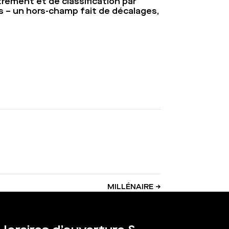
trement et de classification par
ses – un hors-champ fait de décalages,
MILLÉNAIRE
→