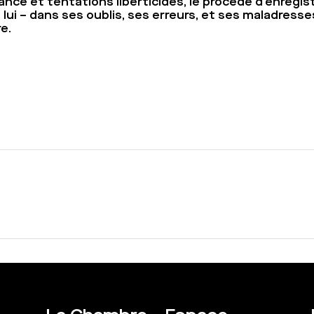
lance et tentations liberticides, le procédé d’enregis
é lui – dans ses oublis, ses erreurs, et ses maladres
e.