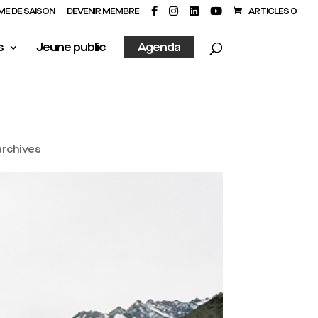
E DE SAISON
DEVENIR MEMBRE
ARTICLES 0
s
Jeune public
Agenda
archives