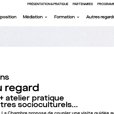
PRÉSENTATION & PRATIQUE
PARTENAIRES
PROGRAMM
position
Médiation
Formation
Autres regard
ans
u regard
+ atelier pratique
ntres socioculturels…
 La Chambre propose de coupler une visite guidée av