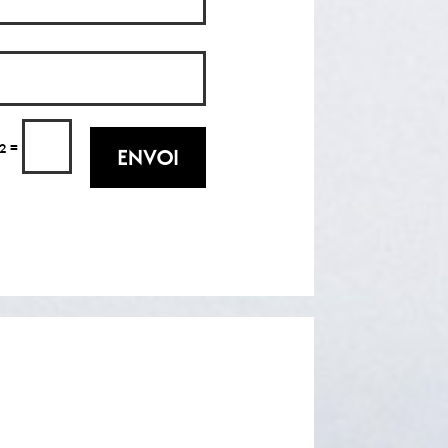
=
12
ENVOI