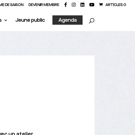
E DE SAISON
DEVENIR MEMBRE
ARTICLES 0
s
Jeune public
Agenda
ec un atelier