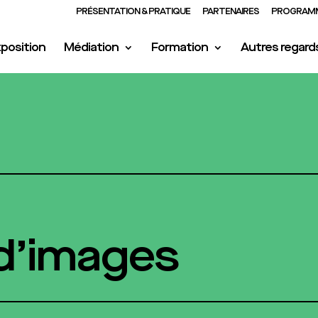
PRÉSENTATION & PRATIQUE
PARTENAIRES
PROGRAMM
position
Médiation
Formation
Autres regard
 d’images