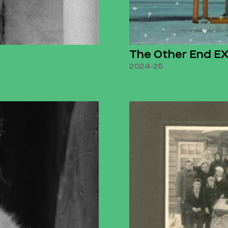
The Other End E
2024-25