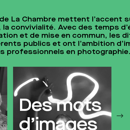
de La Chambre mettent l’accent sur 
 la convivialité. Avec des temps d
éation et de mise en commun, les 
rents publics et ont l’ambition d’
es professionnels en photographie
Entre les
images
Un programme en