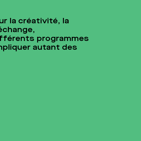
la créativité, la
’échange,
différents programmes
impliquer autant des
.
Dip
Clic-Clac!
Pour les
médico-s