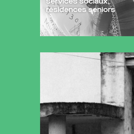
,
ors