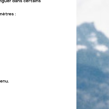
iguer dans certains
mètres :
tenu.