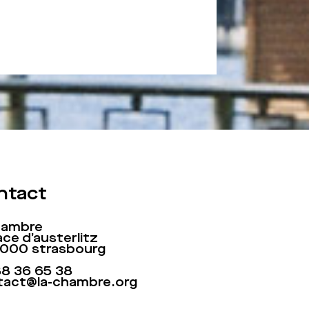
ntact
chambre
ace d’austerlitz
7000 strasbourg
88 36 65 38
tact@la-chambre.org