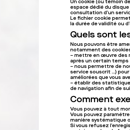
Un cookie (ou témoin de
espace dédié du disque d
consultation d’un service
Le fichier cookie permet
la durée de validité ou
Quels sont les
Nous pouvons être amené
notamment des cookies d
– mettre en œuvre des 
après un certain temps
– nous permettre de nou
service souscrit …) pour
améliorées que vous av
– établir des statistiqu
de navigation afin de sui
Comment exer
Vous pouvez à tout mome
Vous pouvez paramétrer 
manière systématique o
Si vous refusez l’enregi