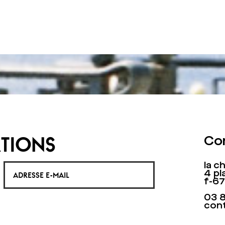
TIONS
Co
la 
4 pl
f-6
03 
con