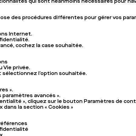
ionnalités qui sont néanmoins nécessaires pour nav
ose des procédures différentes pour gérer vos para
ons Internet.
identialité.
vancé, cochez la case souhaitée.
ons
 Vie privée.
t sélectionnez l’option souhaitée.
es ».
es paramètres avancés ».
entialité », cliquez sur le bouton Paramètres de con
x dans la section « Cookies »
Préférences
fidentialité
x