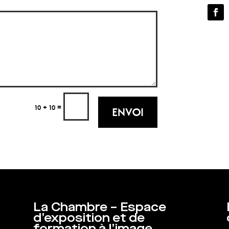
=
10 + 10
ENVOI
La Chambre – Espace
d’exposition et de
formation à l’image