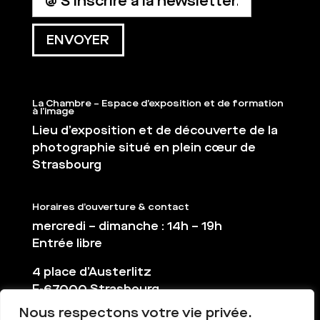
La Chambre – Espace d’exposition et de formation
à l’image
Lieu d’exposition et de découverte de la
photographie situé en plein cœur de
Strasbourg
Horaires d’ouverture & contact
mercredi – dimanche : 14h – 19h
Entrée libre
4 place d’Austerlitz
F-67000 Strasbourg
Nous respectons votre vie privée.
03 88 36 65 38