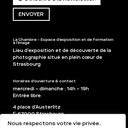
La Chambre – Espace d’exposition et de formation
à l’image
Lieu d’exposition et de découverte de la
photographie situé en plein cœur de
Strasbourg
Horaires d’ouverture & contact
mercredi – dimanche : 14h – 19h
Entrée libre
4 place d’Austerlitz
F-67000 Strasbourg
Nous respectons votre vie privée.
03 88 36 65 38