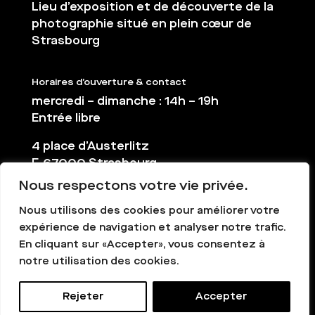
Lieu d’exposition et de découverte de la
photographie situé en plein cœur de
Strasbourg
Horaires d’ouverture & contact
mercredi – dimanche : 14h – 19h
Entrée libre
4 place d’Austerlitz
F-67000 Strasbourg
Nous respectons votre vie privée.
03 88 36 65 38
contact@la-chambre.org
Nous utilisons des cookies pour améliorer votre
expérience de navigation et analyser notre trafic.
En cliquant sur «Accepter», vous consentez à
notre utilisation des cookies.
Rejeter
Accepter
La Chambre - Tous droits réservés -
Mentions légales
-
Création graphique : Gapoma.fr