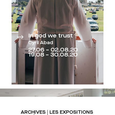
In god we trust
$
Cyril Abad
27.06 – 02.08.20
19.08 – 30.08.20
ARCHIVES | LES EXPOSITIONS