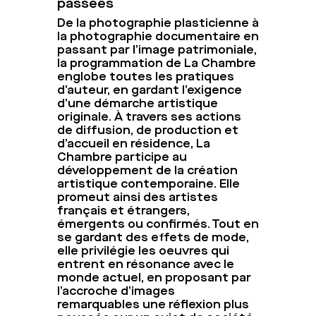
passées
De la photographie plasticienne à
la photographie documentaire en
passant par l’image patrimoniale,
la programmation de La Chambre
englobe toutes les pratiques
d’auteur, en gardant l’exigence
d’une démarche artistique
originale. À travers ses actions
de diffusion, de production et
d’accueil en résidence, La
Chambre participe au
développement de la création
artistique contemporaine. Elle
promeut ainsi des artistes
français et étrangers,
émergents ou confirmés. Tout en
se gardant des effets de mode,
elle privilégie les oeuvres qui
entrent en résonance avec le
monde actuel, en proposant par
l’accroche d’images
remarquables une réflexion plus